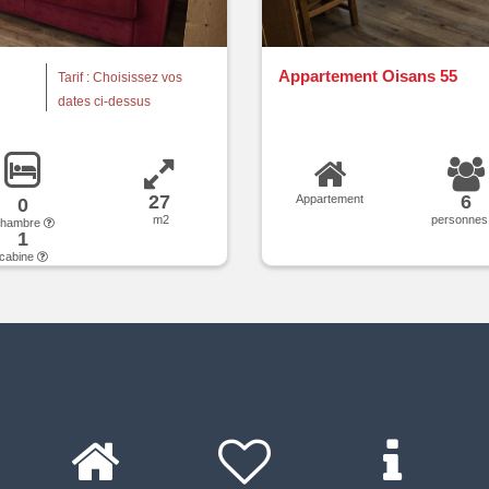
Appartement Oisans 55
Tarif : Choisissez vos
dates ci-dessus
27
6
Appartement
0
m2
personne
chambre
1
cabine