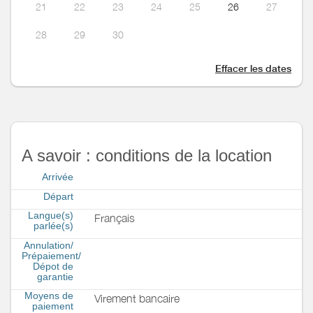
21
22
23
24
25
26
27
28
29
30
Effacer les dates
A savoir : conditions de la location
Arrivée
Départ
Langue(s)
Français
parlée(s)
Annulation/
Prépaiement/
Dépot de
garantie
Moyens de
Virement bancaire
paiement